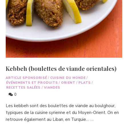
Kebbeh (boulettes de viande orientales)
ARTICLE SPONSORISÉ
/
CUISINE DU MONDE
/
ÉVÉNEMENTS ET PRODUITS
/
ORIENT
/
PLATS
/
RECETTES SALÉES
/
VIANDES
0
Les kebbeh sont des boulettes de viande au boulghour,
typiques de la cuisine syrienne et du Moyen-Orient. On en
retrouve également au Liban, en Turquie… …