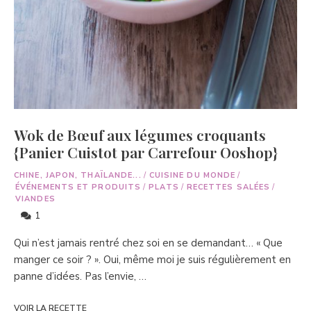
Wok de Bœuf aux légumes croquants
{Panier Cuistot par Carrefour Ooshop}
CHINE, JAPON, THAÏLANDE...
/
CUISINE DU MONDE
/
ÉVÉNEMENTS ET PRODUITS
/
PLATS
/
RECETTES SALÉES
/
VIANDES
1
Qui n’est jamais rentré chez soi en se demandant… « Que
manger ce soir ? ». Oui, même moi je suis régulièrement en
panne d’idées. Pas l’envie, …
VOIR LA RECETTE