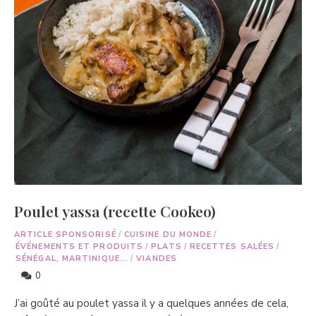
Poulet yassa (recette Cookeo)
ARTICLE SPONSORISÉ
/
CUISINE DU MONDE
/
ÉVÉNEMENTS ET PRODUITS
/
PLATS
/
RECETTES SALÉES
/
SÉNÉGAL, MARTINIQUE...
/
VIANDES
0
J’ai goûté au poulet yassa il y a quelques années de cela,