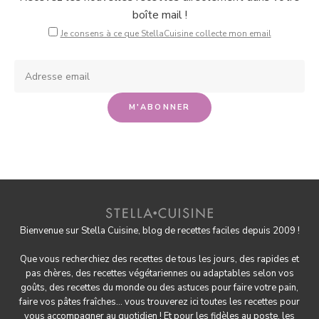
boîte mail !
Je consens à ce que StellaCuisine collecte mon email
Bienvenue sur Stella Cuisine, blog de recettes faciles depuis 2009 !
Que vous recherchiez des recettes de tous les jours, des rapides et
pas chères, des
recettes végétariennes
ou adaptables selon vos
goûts, des
recettes du monde
ou des astuces pour
faire votre pain
,
faire
vos pâtes fraîches
... vous trouverez ici toutes les recettes pour
vous accompagner au quotidien ! Et pour les fidèles au poste, les