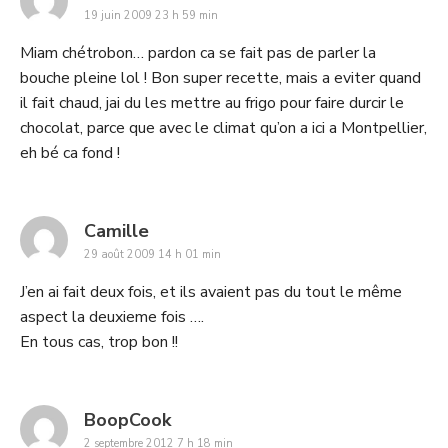
19 juin 2009 23 h 59 min
Miam chétrobon… pardon ca se fait pas de parler la
bouche pleine lol ! Bon super recette, mais a eviter quand
il fait chaud, jai du les mettre au frigo pour faire durcir le
chocolat, parce que avec le climat qu’on a ici a Montpellier,
eh bé ca fond !
says:
Camille
29 août 2009 14 h 01 min
J’en ai fait deux fois, et ils avaient pas du tout le même
aspect la deuxieme fois ….
En tous cas, trop bon !!
says:
BoopCook
2 septembre 2012 7 h 18 min