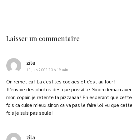
Laisser un commentaire
says:
zila
19 juin 2009 20 h 18 min
On remet ca ! La c’est les cookies et c’est au four !
Jt’envoie des photos des que possible. Sinon demain avec
mon copain je retente la pizzaaaa ! En esperant que cette
fois ca cuise mieux sinon ca va pas le faire lol vu que cette
fois je suis pas seule !
says:
zila