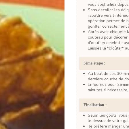
vous souhaitiez dépos
Sans décoller les doigts, utiliser le côté non tranchant d'un couteau pour
rabattre vers l'intérie
opération permet de bi
gonfler correctement à 
Après avoir chiqueté la pâte, utilisez à nouveau le côté non tranchant d'un
couteau pour décorer l
d'oeuf en omelette av
Laissez la "croûter" a
3ème étape :
Au bout de ces 30 minutes, sortez la galette du frigo et appliquez une
dernière couche de do
Enfournez pour 25 minutes à 175° avant de prolonger la cuisson de 5
minutes si nécessaire,
Finalisation :
Selon les goûts, vous pouvez ajouter du sirop de sucre ou de caramel sur
le dessus de votre gale
Je préfère manger une galette des rois tiède, alors si c'est le cas pour vos