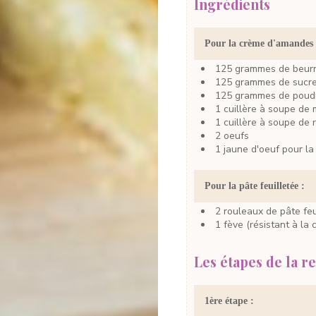
Ingrédients
Pour la crème d'amandes 
125
grammes
de beur
125
grammes
de sucr
125
grammes
de poud
1
cuillère à soupe
de 
1
cuillère à soupe
de 
2
oeufs
1
jaune
d'oeuf
pour la
Pour la pâte feuilletée :
2
rouleaux
de pâte feu
1
fève
(résistant à la
Les étapes de la re
1ère étape :