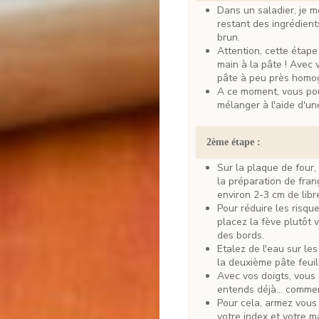
Dans un saladier, je mélange mon beurre bien ramolli au préalable, avec le
restant des ingrédien
brun.
Attention, cette étape demande à ce que vous mettiez littéralement la
main à la pâte ! Avec 
pâte à peu près hom
A ce moment, vous pouvez ajouter les deux oeufs battus en omelette et
mélanger à l'aide d'une
2ème étape :
Sur la plaque de four, étalez la première pâte feuilletée. Ajoutez ensuite
la préparation de fran
environ 2-3 cm de libr
Pour réduire les risques de rencontre avec le couteau lors de la découpe,
placez la fève plutôt 
des bords.
Etalez de l'eau sur les bords de la pâte, et ensuite déposez délicatement
la deuxième pâte feuil
Avec vos doigts, vous allez devoir "chiqueter" la galette. Et là je vous
entends déjà... commen
Pour cela, armez vous de vos deux mains et d'un peu de patience. Avec
votre index et votre m