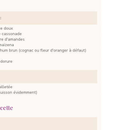
:
re
doux
e
cassonade
re d'amandes
maïzena
rhum brun
(cognac ou fleur d'oranger à défaut)
 dorure
illetée
 cuisson évidemment)
cette