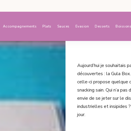
Accompagnements
Plats
Sauces
Evasion
Desserts
Boisson
Aujourd’hui je souhaitais 
découvertes : la Gula Box.
celle-ci propose quelque ch
snacking sain. Qui n’a pas 
envie de se jeter sur le d
industrielles et insipides
jour.