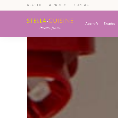
ACCUEIL
A PROPOS
CONTACT
Apéritifs
Entrées
Recettes
Recettes
par
Stella
faciles,
Cuisine
recettes
rapides,
recettes
végétariennes
!