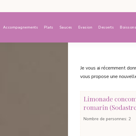
Accompagnements
Plats
Sauces
Evasion
Desserts
Boisson
Je vous ai récemment do
vous propose une nouvelle 
Limonade concom
romarin (Sodastr
Nombre de personnes
:
2