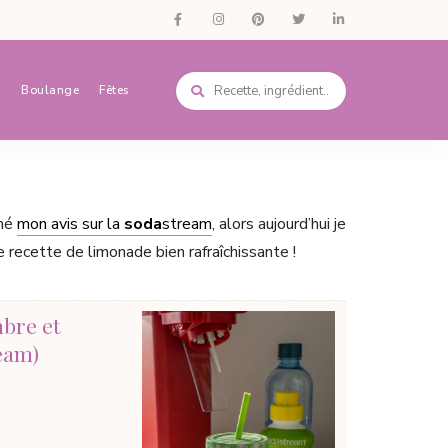
s
Boulange
Fêtes
nné
mon avis sur la
soda
stream
, alors aujourd’hui je
recette de limonade bien rafraîchissante !
bre et
eam)