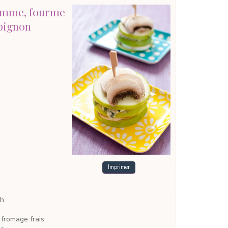
pomme, fourme
pignon
Imprimer
th
 fromage frais