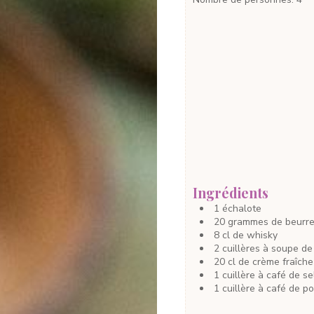
Ingrédients
1
échalote
20
grammes
de beurr
8
cl
de whisky
2
cuillères à soupe
de
20
cl
de crème fraîche
1
cuillère à café
de se
1
cuillère à café
de po