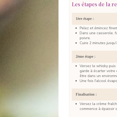
Les étapes de la re
1ère étape :
Pelez et émincez fine
Dans une casserole, faites fondre le beurre avec l'échalote, le sel et le
poivre.
Cuire 2 minutes jusqu'
2ème étape :
Versez le whisky puis utilisez un briquet pour flamber l'alcool : prenez
garde à écarter votre c
être dans un environn
Une fois l'alcool éva
Finalisation :
Versez la crème fraîche en remuant continuellement et quand le mélange
commence à épaissir do