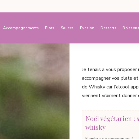
Accompagnements
Plats
Sauces
Evasion
Desserts
Boisson
Je tenais à vous proposer 
accompagner vos plats et 
de Whisky car l’alcool ap
viennent vraiment donner d
Noël végétarien : 
whisky
Nombre de personnes
:
4