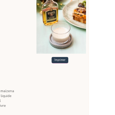
Imprimer
e
 maïzena
 liquide
l
ivre