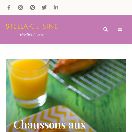
Recettes
Recettes
par
Stella
faciles,
Cuisine
recettes
rapides,
recettes
végétariennes
!
Chaussons aux