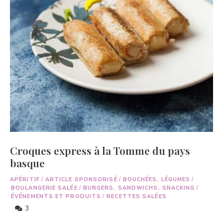
Croques express à la Tomme du pays
basque
APÉRITIF
/
ARTICLE SPONSORISÉ
/
BOUCHÉES, LÉGUMES
/
BOULANGERIE SALÉE
/
BURGERS, SANDWICHS, SNACKING
/
ÉVÉNEMENTS ET PRODUITS
/
RECETTES SALÉES
3