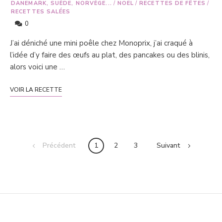
DANEMARK, SUÈDE, NORVÈGE...
/
NOËL
/
RECETTES DE FÊTES
/
RECETTES SALÉES
0
J’ai déniché une mini poêle chez Monoprix, j’ai craqué à
l’idée d’y faire des œufs au plat, des pancakes ou des blinis,
alors voici une …
VOIR LA RECETTE
Posts
Précédent
1
2
3
Suivant
navigation