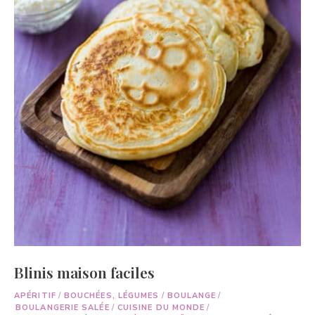
Blinis maison faciles
APÉRITIF
/
BOUCHÉES, LÉGUMES
/
BOULANGE
/
BOULANGERIE SALÉE
/
CUISINE DU MONDE
/