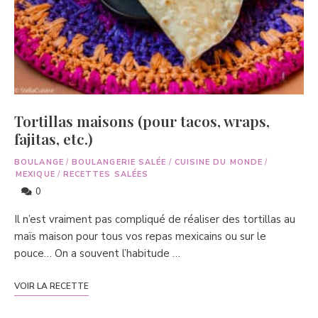
Tortillas maisons (pour tacos, wraps,
fajitas, etc.)
BOULANGE
/
BOULANGERIE SALÉE
/
CUISINE DU MONDE
/
MEXIQUE
/
RECETTES SALÉES
0
Il n’est vraiment pas compliqué de réaliser des tortillas au
maïs maison pour tous vos repas mexicains ou sur le
pouce… On a souvent l’habitude …
VOIR LA RECETTE