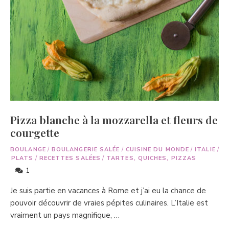
Pizza blanche à la mozzarella et fleurs de
courgette
BOULANGE
/
BOULANGERIE SALÉE
/
CUISINE DU MONDE
/
ITALIE
/
PLATS
/
RECETTES SALÉES
/
TARTES, QUICHES, PIZZAS
1
Je suis partie en vacances à Rome et j’ai eu la chance de
pouvoir découvrir de vraies pépites culinaires. L’Italie est
vraiment un pays magnifique, …