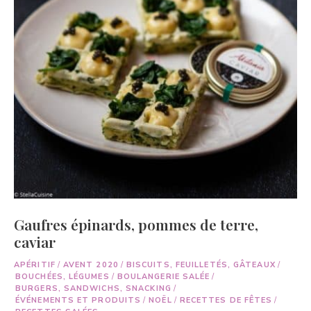
Gaufres épinards, pommes de terre,
caviar
APÉRITIF
/
AVENT 2020
/
BISCUITS, FEUILLETÉS, GÂTEAUX
/
BOUCHÉES, LÉGUMES
/
BOULANGERIE SALÉE
/
BURGERS, SANDWICHS, SNACKING
/
ÉVÉNEMENTS ET PRODUITS
/
NOËL
/
RECETTES DE FÊTES
/