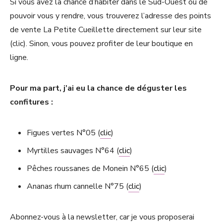
Si vous avez la chance d’habiter dans le Sud-Ouest ou de
pouvoir vous y rendre, vous trouverez l’adresse des points
de vente La Petite Cueillette directement sur leur site
(clic). Sinon, vous pouvez profiter de leur boutique en
ligne.
Pour ma part, j’ai eu la chance de déguster les
confitures :
Figues vertes N°05 (
clic
)
Myrtilles sauvages N°64 (
clic
)
Pêches roussanes de Monein N°65 (
clic
)
Ananas rhum cannelle N°75 (
clic
)
Abonnez-vous à la newsletter, car je vous proposerai