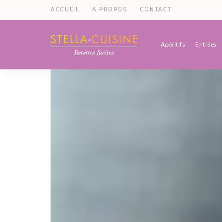
ACCUEIL
A PROPOS
CONTACT
Apéritifs
Entrées
Recettes
Recettes
par
Stella
faciles,
Cuisine
recettes
rapides,
recettes
végétariennes
!