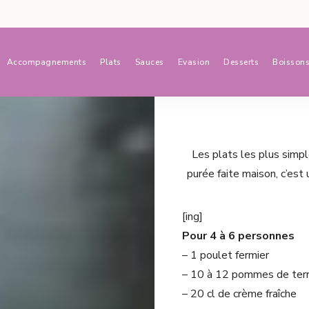
Accompagnements
Plats
Sauces
Evasion
Desserts
Boisson
Les plats les plus simpl
purée faite maison, c’est 
[ing]
Pour 4 à 6 personnes
– 1 poulet fermier
– 10 à 12 pommes de terr
– 20 cl de crème fraîche