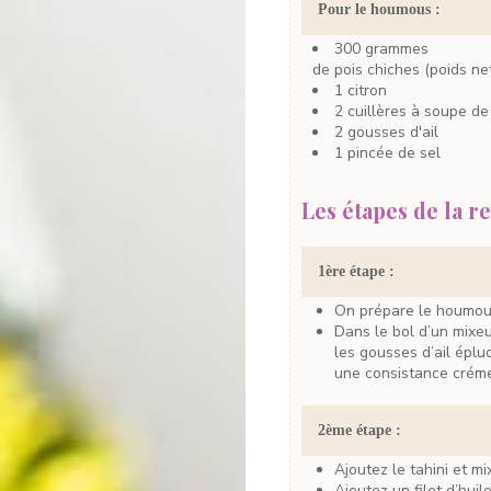
Pour le houmous :
300
grammes
de pois chiches (poids ne
1
citron
2
cuillères à soupe
de
2
gousses
d'ail
1
pincée
de sel
Les étapes de la re
1ère étape :
On prépare le houmou
Dans le bol d’un mixeur, déposez les pois chiches avec le jus d’un citron et
les gousses d’ail éplu
une consistance crém
2ème étape :
Ajoutez le tahini et m
Ajoutez un filet d’huile d’olive pour un houmous encore plus fluide si vous