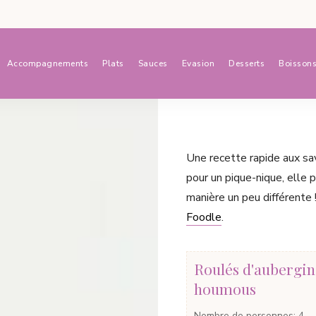
Accompagnements
Plats
Sauces
Evasion
Desserts
Boisson
Une recette rapide aux sa
pour un pique-nique, elle
manière un peu différente
Foodle
.
Roulés d'aubergin
houmous
Nombre de personnes
:
4