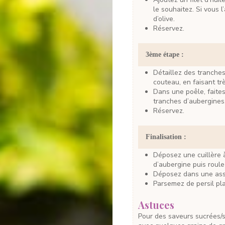
le souhaitez. Si vous l
d’olive.
Réservez.
3ème étape :
Détaillez des tranches fines d’aubergine, à l’aide d’une mandoline ou d’un
couteau, en faisant tr
Dans une poêle, faites chauffer un filet d’huile d’olive. Faites-y griller les
tranches d’aubergines
Réservez.
Finalisation :
Déposez une cuillère à soupe de houmous sur l’extrémité d’une tranche
d’aubergine puis roul
Déposez dans une ass
Parsemez de persil pl
Astuces
Pour des saveurs sucrées/salées, vous pouvez servir ces roulés d’aubergines