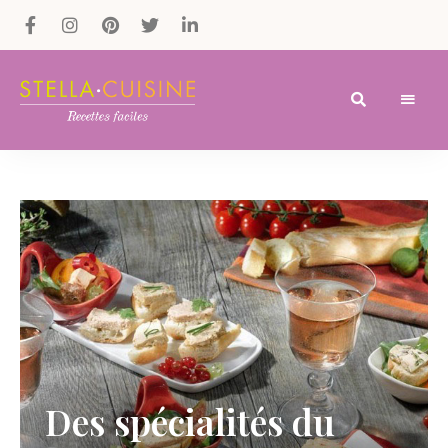
Recettes
Recettes
par
Stella
faciles,
Cuisine
recettes
rapides,
recettes
végétariennes
!
Des spécialités du