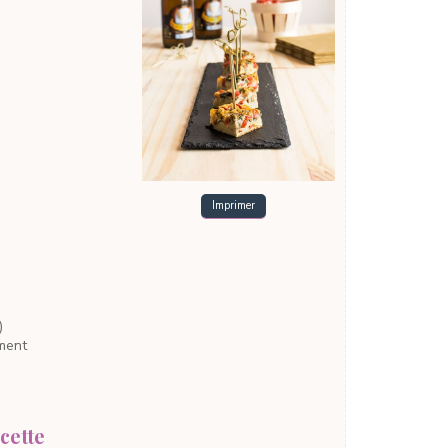
Imprimer
)
ment
cette