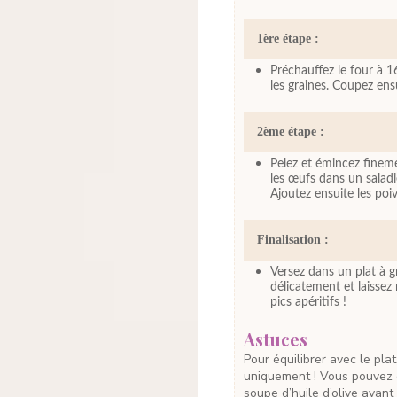
1ère étape :
Préchauffez le four à 1
les graines. Coupez ens
2ème étape :
Pelez et émincez finemen
les œufs dans un saladie
Ajoutez ensuite les poiv
Finalisation :
Versez dans un plat à 
délicatement et laissez 
pics apéritifs !
Astuces
Pour équilibrer avec le plat, optez ensuite pour une belle salade de crudités
uniquement ! Vous pouvez é
soupe d’huile d’olive avant d