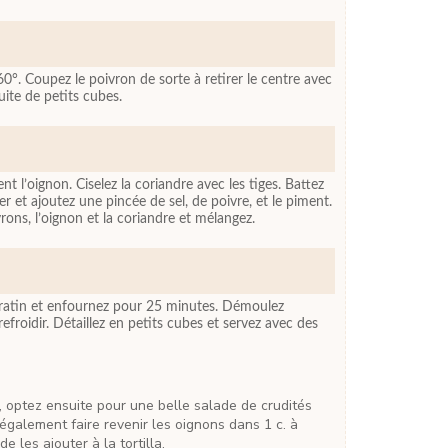
60°. Coupez le poivron de sorte à retirer le centre avec
uite de petits cubes.
t l’oignon. Ciselez la coriandre avec les tiges. Battez
r et ajoutez une pincée de sel, de poivre, et le piment.
rons, l’oignon et la coriandre et mélangez.
gratin et enfournez pour 25 minutes. Démoulez
refroidir. Détaillez en petits cubes et servez avec des
galement faire revenir les oignons dans 1 c. à
e les ajouter à la tortilla.