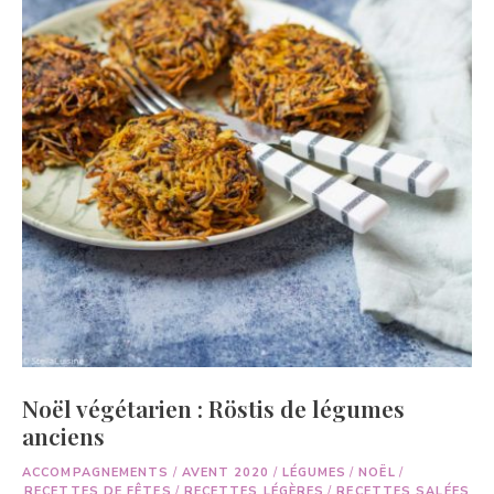
Noël végétarien : Röstis de légumes
anciens
ACCOMPAGNEMENTS
/
AVENT 2020
/
LÉGUMES
/
NOËL
/
RECETTES DE FÊTES
/
RECETTES LÉGÈRES
/
RECETTES SALÉES