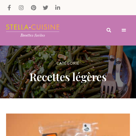
Recettes
Recettes
par
Stella
faciles,
Cuisine
CATÉGORIE
recettes
Recettes légères
rapides,
recettes
végétariennes
!