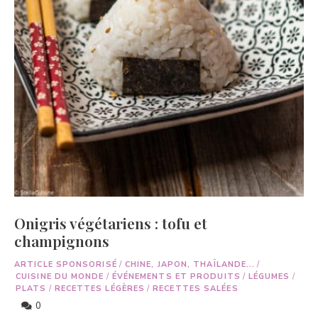
Onigris végétariens : tofu et
champignons
ARTICLE SPONSORISÉ
/
CHINE, JAPON, THAÏLANDE...
/
CUISINE DU MONDE
/
ÉVÉNEMENTS ET PRODUITS
/
LÉGUMES
/
PLATS
/
RECETTES LÉGÈRES
/
RECETTES SALÉES
0