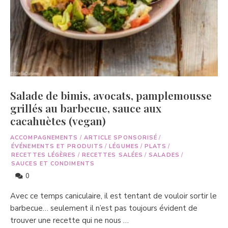
Salade de bimis, avocats, pamplemousse
grillés au barbecue, sauce aux
cacahuètes (vegan)
ACCOMPAGNEMENTS
/
ARTICLE SPONSORISÉ
/
ÉVÉNEMENTS ET PRODUITS
/
LÉGUMES
/
PLATS
/
RECETTES LÉGÈRES
/
RECETTES SALÉES
/
SALADES
/
SAUCES ET CONDIMENTS
0
Avec ce temps caniculaire, il est tentant de vouloir sortir le
barbecue… seulement il n’est pas toujours évident de
trouver une recette qui ne nous …