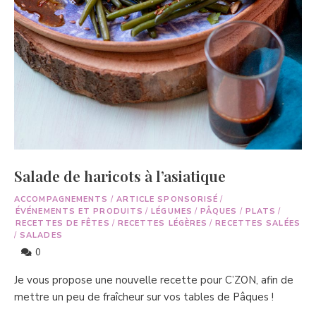
Salade de haricots à l’asiatique
ACCOMPAGNEMENTS
/
ARTICLE SPONSORISÉ
/
ÉVÉNEMENTS ET PRODUITS
/
LÉGUMES
/
PÂQUES
/
PLATS
/
RECETTES DE FÊTES
/
RECETTES LÉGÈRES
/
RECETTES SALÉES
/
SALADES
0
Je vous propose une nouvelle recette pour C’ZON, afin de
mettre un peu de fraîcheur sur vos tables de Pâques !