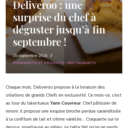
Deliveroo : une
surprise du chef à
déguster jusqu’à fin
septembre !
15 septembre 2016
ÉVÉNEMENTS ET PRODUITS
/
RESTAURANTS
Chaque mois, Deliveroo propose à la livraison des
créations de grands Chefs en exclusivité. Ce mois-ce, c’est
au tour du talentueux
Yann Couvreur
. Chef pâtissier de
renom, il propose une exquise brioche perdue caramélisée
à la confiture de lait et crème vanillée… Craquante sur le
dessus, moelleuse au milieu, sa taille fait qu’on ne perds