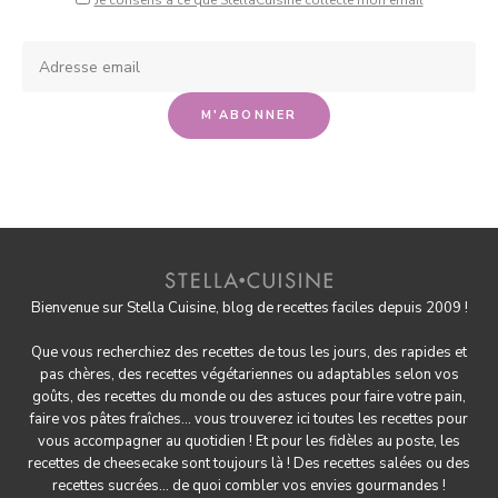
Je consens à ce que StellaCuisine collecte mon email
Bienvenue sur Stella Cuisine, blog de recettes faciles depuis 2009 !
Que vous recherchiez des recettes de tous les jours, des rapides et
pas chères, des
recettes végétariennes
ou adaptables selon vos
goûts, des
recettes du monde
ou des astuces pour
faire votre pain
,
faire
vos pâtes fraîches
... vous trouverez ici toutes les recettes pour
vous accompagner au quotidien ! Et pour les fidèles au poste, les
recettes de cheesecake
sont toujours là ! Des
recettes salées
ou des
recettes sucrées
... de quoi combler vos envies gourmandes !