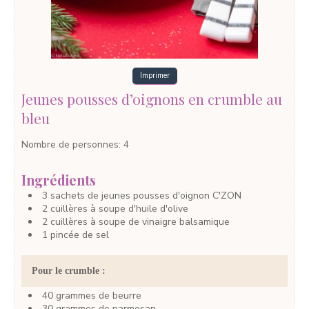
Imprimer
Jeunes pousses d’oignons en crumble au
bleu
Nombre de personnes
:
4
Ingrédients
3
sachets
de jeunes pousses d'oignon
C'ZON
2
cuillères à soupe
d'huile d'olive
2
cuillères à soupe
de vinaigre balsamique
1
pincée
de sel
Pour le crumble :
40
grammes
de beurre
30
grammes
de parmesan