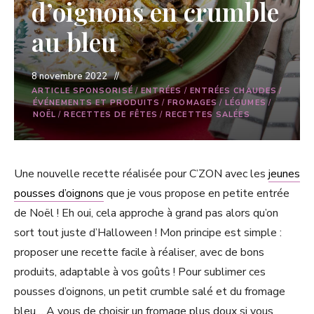
d’oignons en crumble
au bleu
8 novembre 2022
ARTICLE SPONSORISÉ
/
ENTRÉES
/
ENTRÉES CHAUDES
/
ÉVÉNEMENTS ET PRODUITS
/
FROMAGES
/
LÉGUMES
/
NOËL
/
RECETTES DE FÊTES
/
RECETTES SALÉES
Une nouvelle recette réalisée pour C’ZON avec les
jeunes
pousses d’oignons
que je vous propose en petite entrée
de Noël ! Eh oui, cela approche à grand pas alors qu’on
sort tout juste d’Halloween ! Mon principe est simple :
proposer une recette facile à réaliser, avec de bons
produits, adaptable à vos goûts ! Pour sublimer ces
pousses d’oignons, un petit crumble salé et du fromage
bleu… A vous de choisir un fromage plus doux si vous