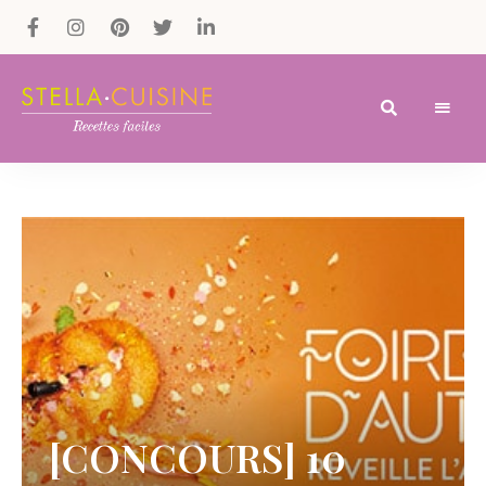
Recettes
Recettes
par
Stella
faciles,
Cuisine
recettes
rapides,
recettes
végétariennes
!
[CONCOURS] 10