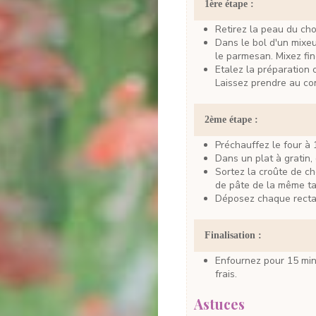
1ère étape :
Retirez la peau du ch
Dans le bol d'un mixeur, déposez le chorizo avec le beurre, la chapelure et
le parmesan. Mixez fi
Etalez la préparation obtenue entre deux feuilles de papier sulfurisé.
Laissez prendre au co
2ème étape :
Préchauffez le four à
Dans un plat à gratin
Sortez la croûte de chorizo du congélateur. Découpez quatre rectangles
de pâte de la même tai
Déposez chaque recta
Finalisation :
Enfournez pour 15 minutes. Prévoyez 10 minutes si votre cabillaud est
frais.
Astuces