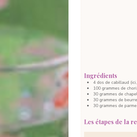
Ingrédients
4
dos
de cabillaud
(ici
100
grammes
de chori
30
grammes
de chape
30
grammes
de beurr
30
grammes
de parme
Les étapes de la re