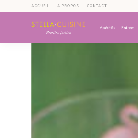
ACCUEIL
A PROPOS
CONTACT
Apéritifs
Entrées
Recettes
Recettes
par
Stella
faciles,
Cuisine
recettes
rapides,
recettes
végétariennes
!