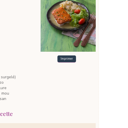
Imprimer
, surgelé)
zo
lure
e
mou
san
cette