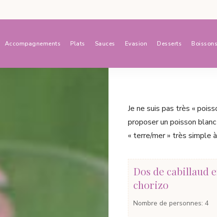
Accompagnements
Plats
Sauces
Evasion
Desserts
Boisson
Je ne suis pas très « poiss
proposer un poisson blanc 
« terre/mer » très simple à
Dos de cabillaud 
chorizo
Nombre de personnes
:
4