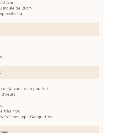
de 22cm
 ou moule de 20cm
spécialisés)
na
:
u de la vanille en poudre)
 d'oeufs
e
na
re très mou
es fraîches
type Gariguettes
noise :