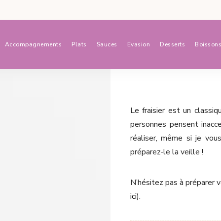
Accompagnements
Plats
Sauces
Evasion
Desserts
Boisson
Le fraisier est un classi
personnes pensent inacce
réaliser, même si je vou
préparez-le la veille !
N’hésitez pas à préparer v
ici
).