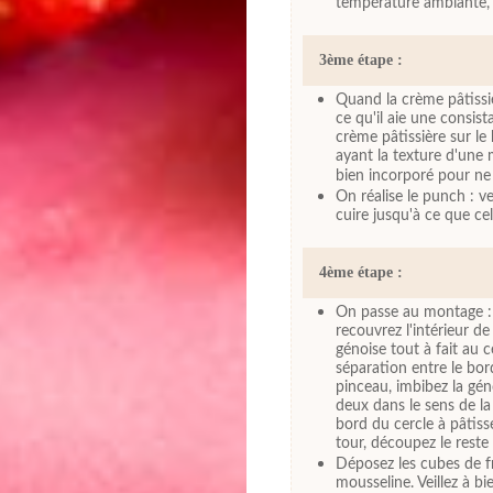
température ambiante, la
3ème étape :
Quand la crème pâtissiè
ce qu'il aie une consis
crème pâtissière sur le
ayant la texture d'une 
bien incorporé pour ne 
On réalise le punch : ve
cuire jusqu'à ce que cel
4ème étape :
On passe au montage : d
recouvrez l'intérieur d
génoise tout à fait au 
séparation entre le bord
pinceau, imbibez la gén
deux dans le sens de la
bord du cercle à pâtiss
tour, découpez le reste 
Déposez les cubes de f
mousseline. Veillez à b