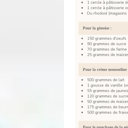
1
cercle à pâtisserie 
1
cercle à pâtisserie
Du rhodoid
(magasins 
Pour la génoise :
150
grammes
d'oeufs
90
grammes
de sucre
70
grammes
de farine
25
grammes
de maïze
Pour la crème mousseline 
500
grammes
de lait
1
gousse
de vanille
(o
55
grammes
de jaunes
120
grammes
de sucr
50
grammes
de maïze
175
grammes
de beur
500
grammes
de frais
Pour le punchage de la gé