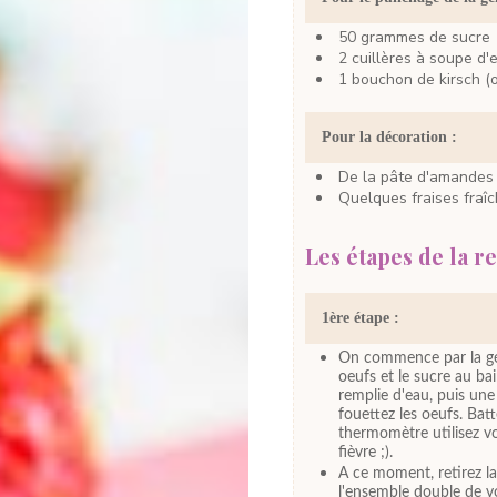
50
grammes
de sucre
2
cuillères à soupe
d'
1
bouchon
de kirsch
(
Pour la décoration :
De la pâte d'amandes
Quelques fraises fraî
Les étapes de la re
1ère étape :
On commence par la gén
oeufs et le sucre au ba
remplie d'eau, puis une
fouettez les oeufs. Bat
thermomètre utilisez v
fièvre ;).
A ce moment, retirez la
l'ensemble double de vo