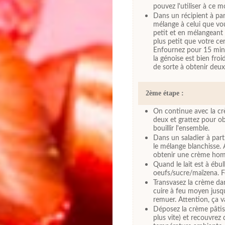
pouvez l'utiliser à ce 
Dans un récipient à par
mélange à celui que vo
petit et en mélangeant
plus petit que votre ce
Enfournez pour 15 minut
la génoise est bien fro
de sorte à obtenir deux
2ème étape :
On continue avec la cr
deux et grattez pour obt
bouillir l'ensemble.
Dans un saladier à part
le mélange blanchisse.
obtenir une crème ho
Quand le lait est à ébul
oeufs/sucre/maïzena. Fo
Transvasez la crème dans
cuire à feu moyen jusqu
remuer. Attention, ça va
Déposez la crème pâtiss
plus vite) et recouvrez