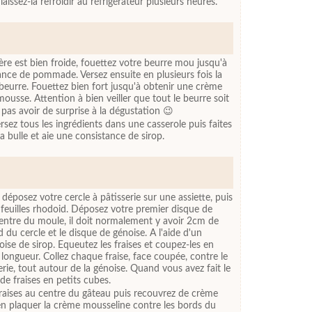
issez-la refroidir au réfrigérateur plusieurs heures.
re est bien froide, fouettez votre beurre mou jusqu'à
tance de pommade. Versez ensuite en plusieurs fois la
 beurre. Fouettez bien fort jusqu'à obtenir une crème
mousse. Attention à bien veiller que tout le beurre soit
pas avoir de surprise à la dégustation 😉
rsez tous les ingrédients dans une casserole puis faites
a bulle et aie une consistance de sirop.
éposez votre cercle à pâtisserie sur une assiette, puis
e feuilles rhodoid. Déposez votre premier disque de
centre du moule, il doit normalement y avoir 2cm de
 du cercle et le disque de génoise. A l'aide d'un
oise de sirop. Equeutez les fraises et coupez-les en
 longueur. Collez chaque fraise, face coupée, contre le
erie, tout autour de la génoise. Quand vous avez fait le
de fraises en petits cubes.
raises au centre du gâteau puis recouvrez de crème
ien plaquer la crème mousseline contre les bords du