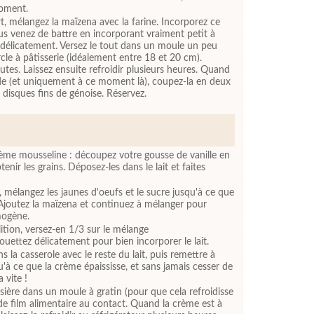
moment.
t, mélangez la maïzena avec la farine. Incorporez ce
us venez de battre en incorporant vraiment petit à
 délicatement. Versez le tout dans un moule un peu
rcle à pâtisserie (idéalement entre 18 et 20 cm).
es. Laissez ensuite refroidir plusieurs heures. Quand
ide (et uniquement à ce moment là), coupez-la en deux
 disques fins de génoise. Réservez.
ème mousseline : découpez votre gousse de vanille en
enir les grains. Déposez-les dans le lait et faites
, mélangez les jaunes d'oeufs et le sucre jusqu'à ce que
 Ajoutez la maïzena et continuez à mélanger pour
mogène.
lition, versez-en 1/3 sur le mélange
uettez délicatement pour bien incorporer le lait.
 la casserole avec le reste du lait, puis remettre à
'à ce que la crème épaississe, et sans jamais cesser de
 vite !
ière dans un moule à gratin (pour que cela refroidisse
 de film alimentaire au contact. Quand la crème est à