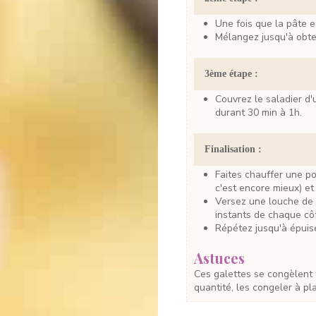
Une fois que la pâte 
Mélangez jusqu'à obt
3ème étape :
Couvrez le saladier d'un film ou d'un torchon puis laissez reposer la pâte
durant 30 min à 1h.
Finalisation :
Faites chauffer une poêle à crêpes (si vous avez un appareil de type Billig
c'est encore mieux) et
Versez une louche de pâte, répartir dans la poêle et faire cuire quelques
instants de chaque cô
Répétez jusqu'à épui
Astuces
Ces galettes se congèlent très bien. Vous pouvez en préparer une bonne
quantité, les congeler à plat