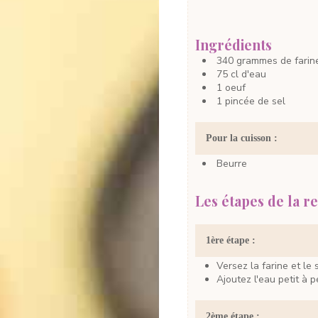
Ingrédients
340
grammes
de farin
75
cl
d'eau
1
oeuf
1
pincée
de sel
Pour la cuisson :
Beurre
Les étapes de la re
1ère étape :
Versez la farine et le
Ajoutez l'eau petit à
2ème étape :