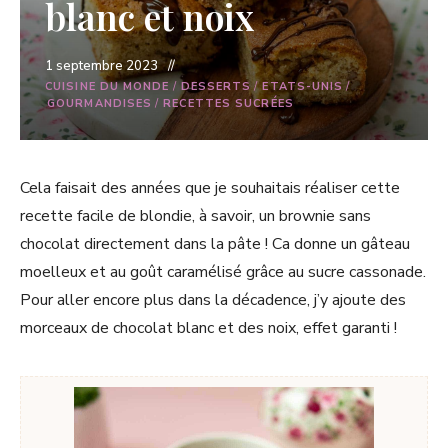
blanc et noix
1 septembre 2023
CUISINE DU MONDE
/
DESSERTS
/
ETATS-UNIS
/
GOURMANDISES
/
RECETTES SUCRÉES
Cela faisait des années que je souhaitais réaliser cette
recette facile de blondie, à savoir, un brownie sans
chocolat directement dans la pâte ! Ca donne un gâteau
moelleux et au goût caramélisé grâce au sucre cassonade.
Pour aller encore plus dans la décadence, j’y ajoute des
morceaux de chocolat blanc et des noix, effet garanti !