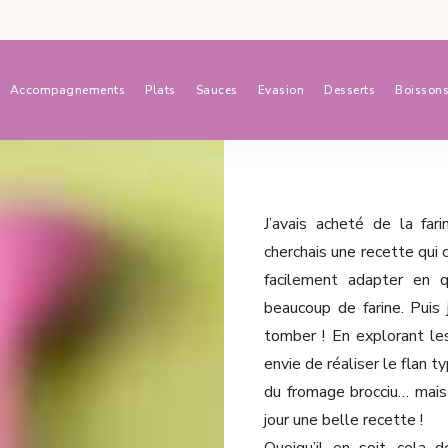
Accompagnements
Plats
Sauces
Evasion
Desserts
Boisson
J’avais acheté de la far
cherchais une recette qui 
facilement adapter en q
beaucoup de farine. Puis
tomber ! En explorant les 
envie de réaliser le flan 
du fromage brocciu… mais 
jour une belle recette !