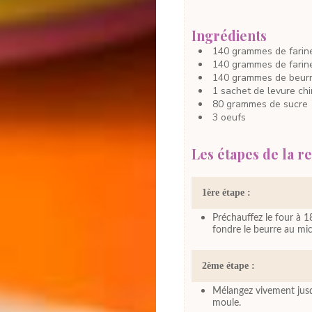
Ingrédients
140
grammes
de farin
140
grammes
de fari
140
grammes
de beur
1
sachet
de levure ch
80
grammes
de sucre
3
oeufs
Les étapes de la re
1ère étape :
Préchauffez le four à 18
fondre le beurre au mic
2ème étape :
Mélangez vivement jusq
moule.