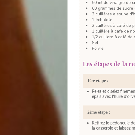
50
ml
de vinaigre de c
60
grammes
de sucre
2
cuillères à soupe
d'h
1
échalote
2
cuillères à café
de p
1
cuillère à café
de no
1/2
cuillère à café
de 
Sel
Poivre
Les étapes de la re
1ère étape :
Pelez et ciselez finemen
épais avec l'huile d'olive
2ème étape :
Retirez le pédoncule de
la casserole et laissez