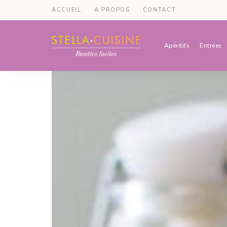
ACCUEIL
A PROPOS
CONTACT
Apéritifs
Entrées
Recettes
Recettes
par
Stella
faciles,
Cuisine
recettes
rapides,
recettes
végétariennes
!