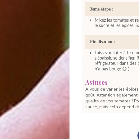
3ème étape :
Mixez les tomates et rem
le sucre et les épices. 
Finalisation :
Laissez mijoter à feu 
s'épaissir, se densifier
réfrigérateur dans des 
n'a pas bougé 😉 )
Astuces
A vous de varier les épices pour obtenir quelque chose qui colle plus à votre
goût. Attention également à
qualité de vos tomates ! Po
sauce, mais cela dépend de