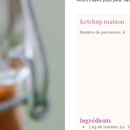
Alors n’ayez plus peur, la
Ketchup maison
Nombre de personnes
:
6
Ingrédients
1
kg
de tomates
(ici,