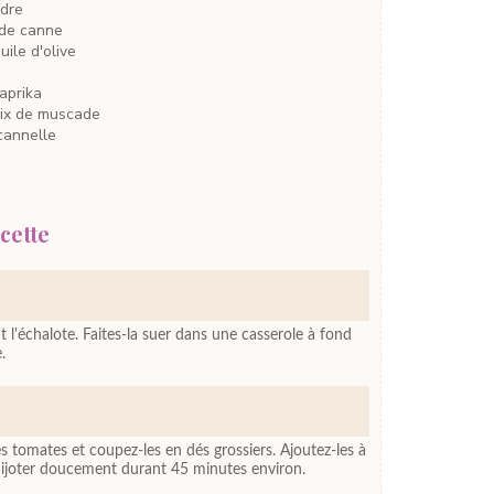
idre
 de canne
uile d'olive
aprika
ix de muscade
cannelle
cette
t l'échalote. Faites-la suer dans une casserole à fond
.
s tomates et coupez-les en dés grossiers. Ajoutez-les à
 mijoter doucement durant 45 minutes environ.