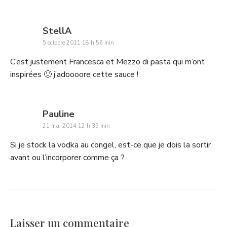
says:
StellA
5 octobre 2011 18 h 56 min
C’est justement Francesca et Mezzo di pasta qui m’ont
inspirées 🙂 j’adoooore cette sauce !
says:
Pauline
21 mai 2014 12 h 35 min
Si je stock la vodka au congel, est-ce que je dois la sortir
avant ou l’incorporer comme ça ?
Laisser un commentaire