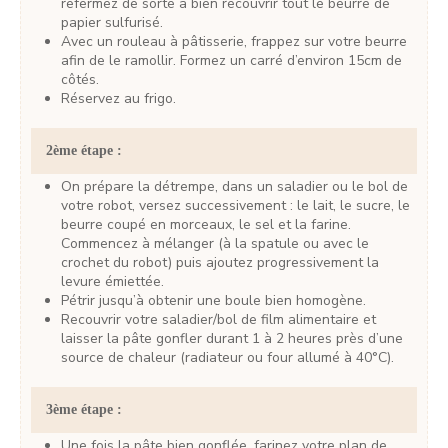
refermez de sorte à bien recouvrir tout le beurre de
papier sulfurisé.
Avec un rouleau à pâtisserie, frappez sur votre beurre
afin de le ramollir. Formez un carré d’environ 15cm de
côtés.
Réservez au frigo.
2ème étape :
On prépare la détrempe, dans un saladier ou le bol de
votre robot, versez successivement : le lait, le sucre, le
beurre coupé en morceaux, le sel et la farine.
Commencez à mélanger (à la spatule ou avec le
crochet du robot) puis ajoutez progressivement la
levure émiettée.
Pétrir jusqu’à obtenir une boule bien homogène.
Recouvrir votre saladier/bol de film alimentaire et
laisser la pâte gonfler durant 1 à 2 heures près d’une
source de chaleur (radiateur ou four allumé à 40°C).
3ème étape :
Une fois la pâte bien gonflée, farinez votre plan de