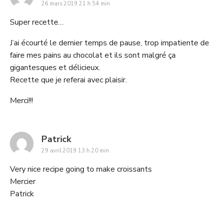
26 mars 2019 21 h 54 min
Super recette…
J’ai écourté le dernier temps de pause, trop impatiente de
faire mes pains au chocolat et ils sont malgré ça
gigantesques et délicieux.
Recette que je referai avec plaisir.
Merci!!!
says:
Patrick
29 avril 2019 13 h 20 min
Very nice recipe going to make croissants
Mercier
Patrick