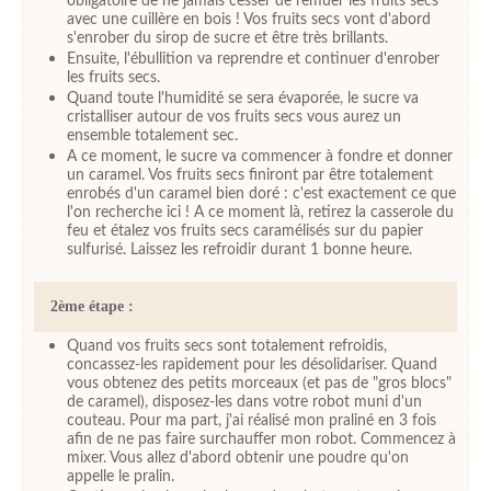
obligatoire de ne jamais cesser de remuer les fruits secs
avec une cuillère en bois ! Vos fruits secs vont d'abord
s'enrober du sirop de sucre et être très brillants.
Ensuite, l'ébullition va reprendre et continuer d'enrober
les fruits secs.
Quand toute l'humidité se sera évaporée, le sucre va
cristalliser autour de vos fruits secs vous aurez un
ensemble totalement sec.
A ce moment, le sucre va commencer à fondre et donner
un caramel. Vos fruits secs finiront par être totalement
enrobés d'un caramel bien doré : c'est exactement ce que
l'on recherche ici ! A ce moment là, retirez la casserole du
feu et étalez vos fruits secs caramélisés sur du papier
sulfurisé. Laissez les refroidir durant 1 bonne heure.
2ème étape :
Quand vos fruits secs sont totalement refroidis,
concassez-les rapidement pour les désolidariser. Quand
vous obtenez des petits morceaux (et pas de "gros blocs"
de caramel), disposez-les dans votre robot muni d'un
couteau. Pour ma part, j'ai réalisé mon praliné en 3 fois
afin de ne pas faire surchauffer mon robot. Commencez à
mixer. Vous allez d'abord obtenir une poudre qu'on
appelle le pralin.