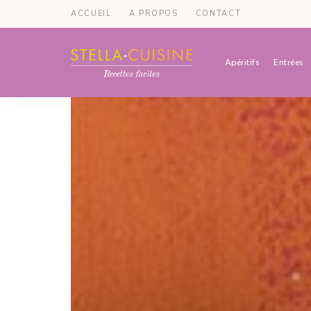
ACCUEIL
A PROPOS
CONTACT
Apéritifs
Entrées
Recettes
Recettes
par
Stella
faciles,
Cuisine
recettes
rapides,
recettes
végétariennes
!