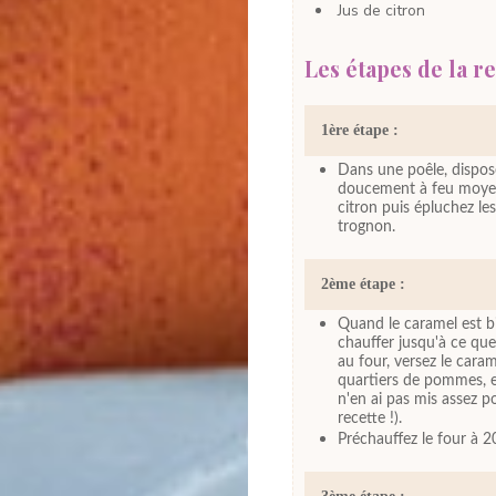
Jus
de citron
Les étapes de la re
1ère étape :
Dans une poêle, dispos
doucement à feu moyen 
citron puis épluchez le
trognon.
2ème étape :
Quand le caramel est bi
chauffer jusqu'à ce qu
au four, versez le car
quartiers de pommes, en 
n'en ai pas mis assez po
recette !).
Préchauffez le four à 2