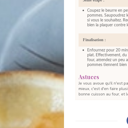
3ème étape :
Coupez le beurre en pet
pommes. Saupoudrez le
si vous le souhaitez. R
bien la plaquer contre 
Finalisation :
Enfournez pour 20 minu
plat. Effectivement, du
four, attendez un peu a
pommes tiennent bien su
Astuces
Je vous avoue qu'il n'est pas facile de réaliser une très belle tarte tatin. Le
mieux, c'est d'en faire plus
bonne cuisson au four, et 