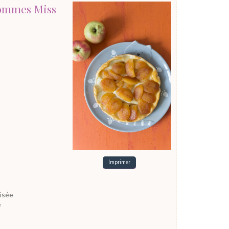
pommes Miss
Imprimer
isée
e
e