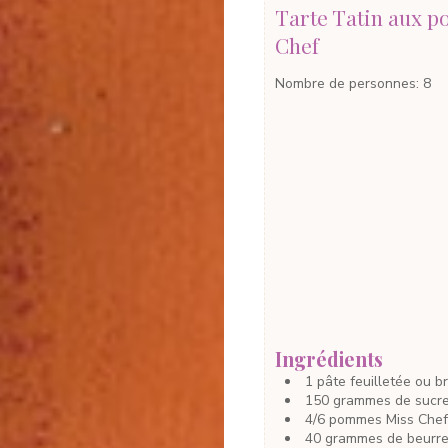
Tarte Tatin aux 
Chef
Nombre de personnes
:
8
Ingrédients
1
pâte feuilletée
ou br
150
grammes
de sucr
4/6
pommes
Miss Chef
40
grammes
de beurr