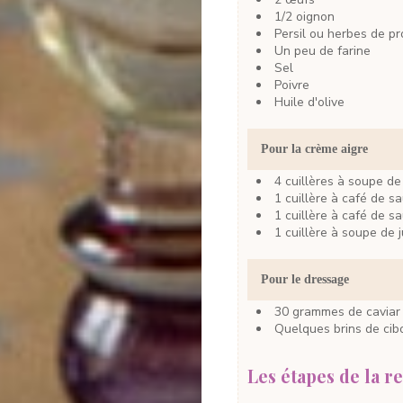
1/2
oignon
Persil
ou herbes de p
Un peu
de farine
Sel
Poivre
Huile d'olive
Pour la crème aigre
4
cuillères à soupe
de
1
cuillère à café
de sa
1
cuillère à café
de sa
1
cuillère à soupe
de j
Pour le dressage
30
grammes
de cavia
Quelques brins
de cib
Les étapes de la re