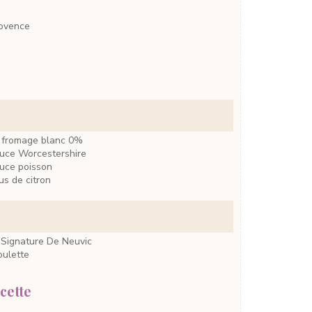
rovence
 fromage blanc 0%
uce Worcestershire
uce poisson
us de citron
r
Signature De Neuvic
oulette
cette