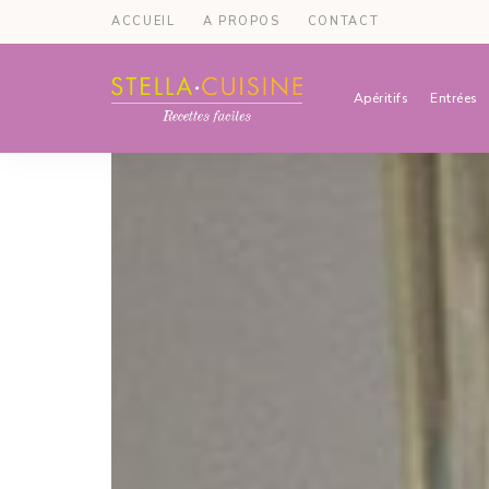
ACCUEIL
A PROPOS
CONTACT
Apéritifs
Entrées
Recettes
Recettes
par
Stella
faciles,
Cuisine
recettes
rapides,
recettes
végétariennes
!