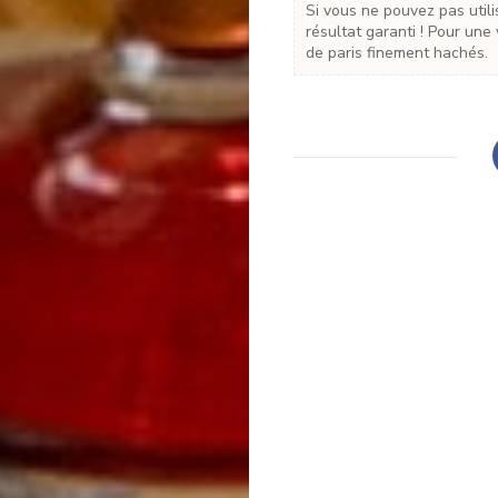
Si vous ne pouvez pas utiliser du caviar, prenez des œufs de lump ou de truite :
résultat garanti ! Pour un
de paris finement hachés.