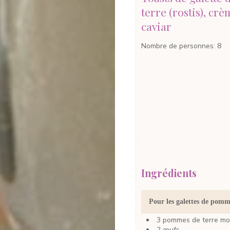
terre (rostis), crè
caviar
Nombre de personnes
:
8
Ingrédients
Pour les galettes de pomm
3
pommes de terre
mo
2
œufs