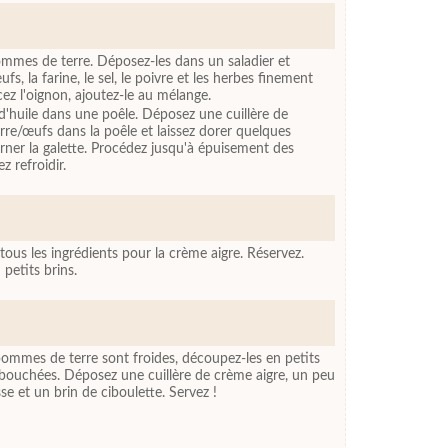
ommes de terre. Déposez-les dans un saladier et
fs, la farine, le sel, le poivre et les herbes finement
ez l'oignon, ajoutez-le au mélange.
d'huile dans une poêle. Déposez une cuillère de
e/œufs dans la poêle et laissez dorer quelques
rner la galette. Procédez jusqu'à épuisement des
z refroidir.
ous les ingrédients pour la crème aigre. Réservez.
petits brins.
pommes de terre sont froides, découpez-les en petits
s bouchées. Déposez une cuillère de crème aigre, un peu
se et un brin de ciboulette. Servez !