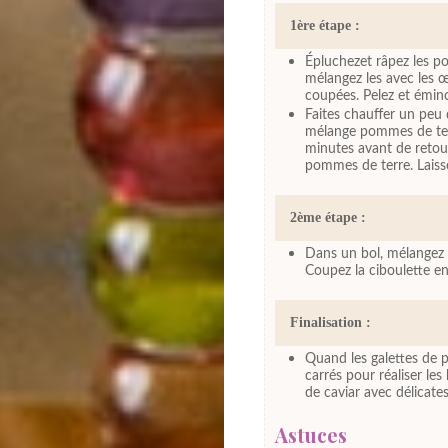
1ère étape :
Épluchezet râpez les p
mélangez les avec les œu
coupées. Pelez et éminc
Faites chauffer un peu 
mélange pommes de terr
minutes avant de retou
pommes de terre. Laisse
2ème étape :
Dans un bol, mélangez t
Coupez la ciboulette en 
Finalisation :
Quand les galettes de 
carrés pour réaliser le
de caviar avec délicates
Astuces