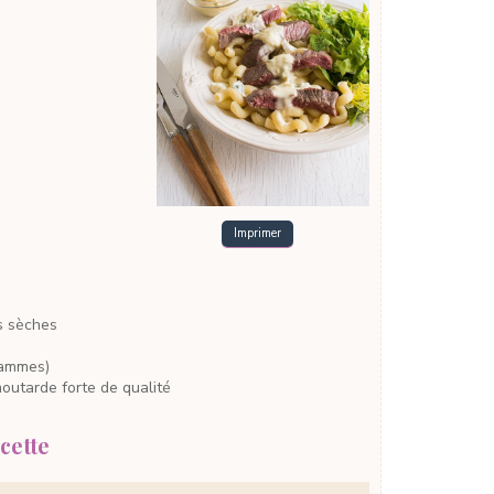
Imprimer
s
sèches
rammes)
outarde forte
de qualité
cette