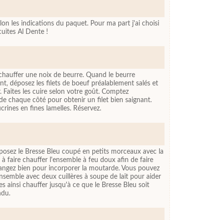
elon les indications du paquet. Pour ma part j'ai choisi
cuites Al Dente !
 chauffer une noix de beurre. Quand le beurre
, déposez les filets de boeuf préalablement salés et
ir. Faites les cuire selon votre goût. Comptez
 chaque côté pour obtenir un filet bien saignant.
crines en fines lamelles. Réservez.
posez le Bresse Bleu coupé en petits morceaux avec la
faire chauffer l'ensemble à feu doux afin de faire
angez bien pour incorporer la moutarde. Vous pouvez
'ensemble avec deux cuillères à soupe de lait pour aider
es ainsi chauffer jusqu'à ce que le Bresse Bleu soit
ndu.