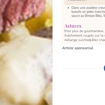
Dans une assiette creuse
boeufs en jolies tranch
sauce au Bresse Bleu. S
Astuces
Pour plus de gourmandise, j'ajoute encore quelques morceaux de Bresse Bleu
fraîchement coupés sur la 
mélange sucrine/pâtes chau
Article sponsorisé.