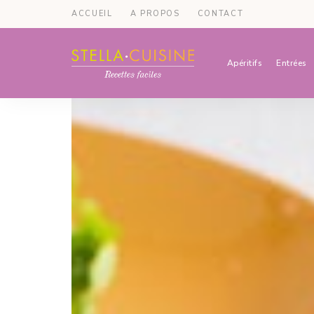
ACCUEIL
A PROPOS
CONTACT
Apéritifs
Entrées
Recettes
Recettes
par
Stella
faciles,
Cuisine
recettes
rapides,
recettes
végétariennes
!