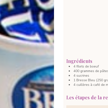
Ingrédients
4
filets de boeuf
400
grammes
de pâte
4
sucrines
1
Bresse Bleu
(250 g
4
cuillères à café
de m
Les étapes de la re