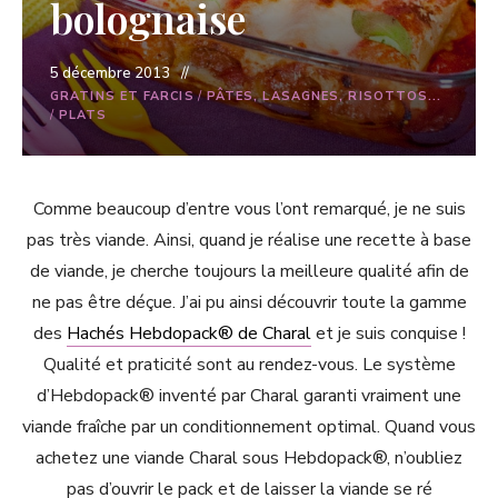
bolognaise
5 décembre 2013
GRATINS ET FARCIS
/
PÂTES, LASAGNES, RISOTTOS...
/
PLATS
Comme beaucoup d’entre vous l’ont remarqué, je ne suis
pas très viande. Ainsi, quand je réalise une recette à base
de viande, je cherche toujours la meilleure qualité afin de
ne pas être déçue. J’ai pu ainsi découvrir toute la gamme
des
Hachés Hebdopack
® de Charal
et je suis conquise !
Qualité et praticité sont au rendez-vous. Le système
d’Hebdopack® inventé par Charal garanti vraiment une
viande fraîche par un conditionnement optimal. Quand vous
achetez une viande Charal sous Hebdopack®, n’oubliez
pas d’ouvrir le pack et de laisser la viande se
ré