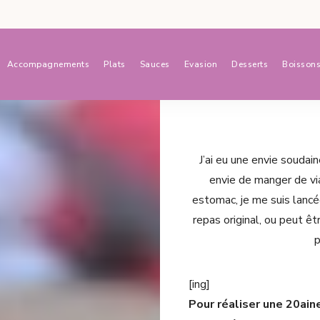
Accompagnements
Plats
Sauces
Evasion
Desserts
Boisson
J’ai eu une envie soudai
envie de manger de vi
estomac, je me suis lancé
repas original, ou peut ê
p
[ing]
Pour réaliser une 20aine