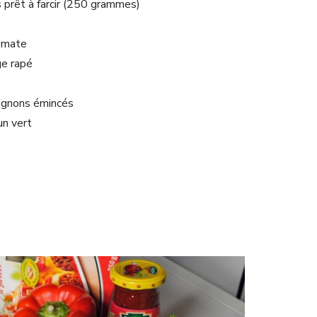
 prêt à farcir (250 grammes)
tomate
e rapé
pignons émincés
un vert