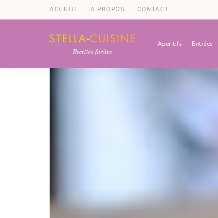
ACCUEIL
A PROPOS
CONTACT
Apéritifs
Entrées
Recettes
Recettes
par
Stella
faciles,
Cuisine
recettes
rapides,
recettes
végétariennes
!