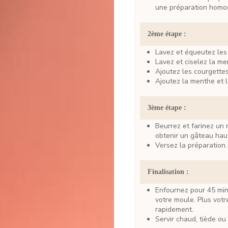
une préparation homo
2ème étape :
Lavez et équeutez les
Lavez et ciselez la me
Ajoutez les courgette
Ajoutez la menthe et 
3ème étape :
Beurrez et farinez un moule plutôt petit (18 à 20cm de diamètre, pour
obtenir un gâteau haut
Versez la préparatio
Finalisation :
Enfournez pour 45 minutes. Ajustez la cuisson en fonction de la taille de
votre moule. Plus votr
rapidement.
Servir chaud, tiède ou