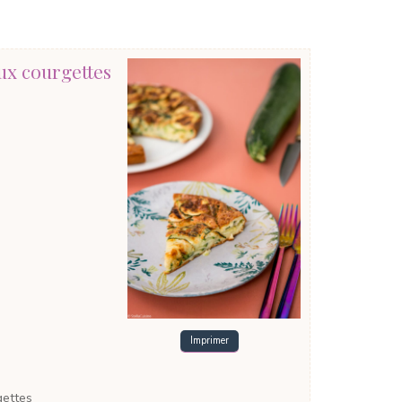
ux courgettes
Imprimer
gettes