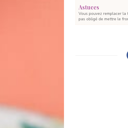
Astuces
Vous pouvez remplacer la feta par du chèvre ou du gorgonzola. Vous n’êtes
pas obligé de mettre le fr