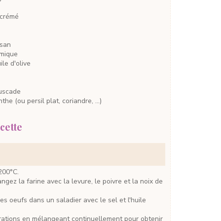
écrémé
san
imique
ile d'olive
uscade
nthe
(ou persil plat, coriandre, …)
cette
 200°C.