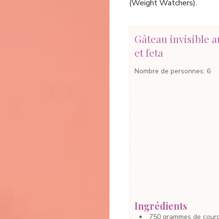
(Weight Watchers).
Gâteau invisible a
et feta
Nombre de personnes
:
6
Ingrédients
750
grammes
de cour