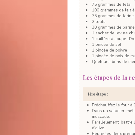
75
grammes
de feta
100
grammes
de lait 
75
grammes
de farine
2
œufs
30
grammes
de parme
1
sachet
de levure ch
1
cuillère à soupe
d'hu
1
pincée
de sel
1
pincée
de poivre
1
pincée
de noix de m
Quelques brins
de me
Les étapes de la re
1ère étape :
Préchauffez le four à
Dans un saladier, mélangez la farine avec la levure, le poivre et la noix de
muscade.
Parallèlement, battre les oeufs dans un saladier avec le sel et l'huile
d'olive.
Réunir les deux préparations en mélangeant continuellement pour obtenir