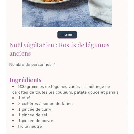
Imprimer
Noël végétarien : Röstis de légumes
anciens
Nombre de personnes
:
4
Ingrédients
800
grammes
de légumes variés
(ici mélange de
carottes de toutes les couleurs, patate douce et panais)
1
œuf
3
cuillères à soupe
de farine
1
pincée
de curry
1
pincée
de sel
1
pincée
de poivre
Huile neutre