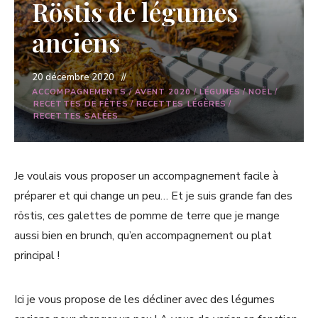
Röstis de légumes
anciens
20 décembre 2020
ACCOMPAGNEMENTS
/
AVENT 2020
/
LÉGUMES
/
NOËL
/
RECETTES DE FÊTES
/
RECETTES LÉGÈRES
/
RECETTES SALÉES
Je voulais vous proposer un accompagnement facile à
préparer et qui change un peu… Et je suis grande fan des
röstis, ces galettes de pomme de terre que je mange
aussi bien en brunch, qu’en accompagnement ou plat
principal !
Ici je vous propose de les décliner avec des légumes