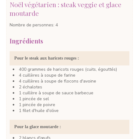
Noël végétarien : steak veggie et glace
moutarde
Nombre de personnes
:
4
Ingrédients
Pour le steak aux haricots rouges :
400
grammes
de haricots rouges
(cuits, égouttés)
4
cuillères à soupe
de farine
4
cuillères à soupe
de flocons d'avoine
2
échalotes
1
cuillère à soupe
de sauce barbecue
1
pincée
de sel
1
pincée
de poivre
1
filet
d'huile d'olive
Pour la glace moutarde :
2
blancs
d'œufs