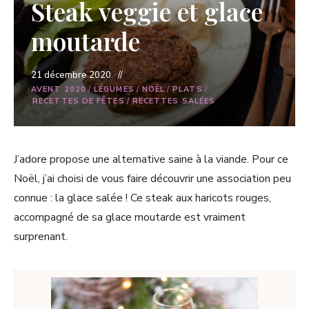
Steak veggie et glace
moutarde
21 décembre 2020
AVENT 2020
/
LÉGUMES
/
NOËL
/
PLATS
/
RECETTES DE FÊTES
/
RECETTES SALÉES
J’adore propose une alternative saine à la viande. Pour ce
Noël, j’ai choisi de vous faire découvrir une association peu
connue : la glace salée ! Ce steak aux haricots rouges,
accompagné de sa glace moutarde est vraiment
surprenant.