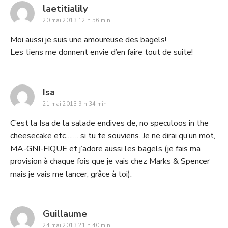
says:
laetitialily
20 mai 2013 12 h 56 min
Moi aussi je suis une amoureuse des bagels!
Les tiens me donnent envie d’en faire tout de suite!
says:
Isa
21 mai 2013 9 h 34 min
C’est la Isa de la salade endives de, no speculoos in the
cheesecake etc……. si tu te souviens. Je ne dirai qu’un mot,
MA-GNI-FIQUE et j’adore aussi les bagels (je fais ma
provision à chaque fois que je vais chez Marks & Spencer
mais je vais me lancer, grâce à toi).
says:
Guillaume
24 mai 2013 21 h 40 min