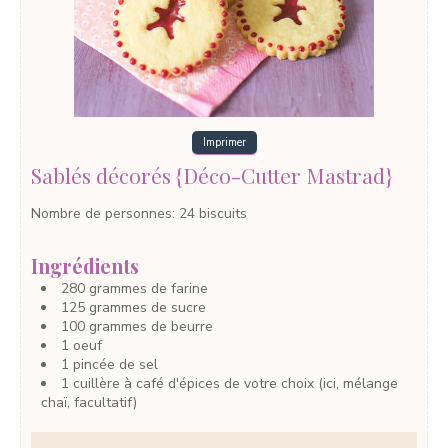
Imprimer
Sablés décorés {Déco-Cutter Mastrad}
Nombre de personnes
:
24
biscuits
Ingrédients
280
grammes
de farine
125
grammes
de sucre
100
grammes
de beurre
1
oeuf
1
pincée
de sel
1 cuillère à café d'épices de votre choix
(ici, mélange
chaï, facultatif)