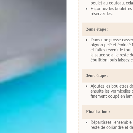
poulet au couteau, cela
Façonnez les boulettes 
réservez-les.
2ème étape :
Dans une grosse casserol
oignon pelé et émincé f
et faites revenir le tou
la sauce soja, le reste 
ébullition, puis laissez 
3ème étape :
Ajoutez les boulettes d
ensuite les vermicelles
finement coupé en lamel
Finalisation :
Répartissez l'ensemble 
reste de coriandre et d