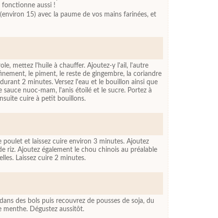
 fonctionne aussi !
(environ 15) avec la paume de vos mains farinées, et
e, mettez l'huile à chauffer. Ajoutez-y l'ail, l'autre
inement, le piment, le reste de gingembre, la coriandre
t durant 2 minutes. Versez l'eau et le bouillon ainsi que
de sauce nuoc-mam, l'anis étoilé et le sucre. Portez à
ensuite cuire à petit bouillons.
e poulet et laissez cuire environ 3 minutes. Ajoutez
 de riz. Ajoutez également le chou chinois au préalable
les. Laissez cuire 2 minutes.
dans des bols puis recouvrez de pousses de soja, du
e menthe. Dégustez aussitôt.