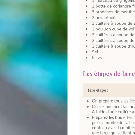
1
morceau
de gingem
1
botte
de coriandre
f
3
branches
de menthe
2
anis étoilés
1
cuillère à soupe
de 
1
bouillon cube de vol
2
cuillères à soupe
de
2
cuillères à soupe
de
1
cuillère à soupe
d'h
Sel
Poivre
Les étapes de la re
1ère étape :
On prépare tous les él
Ciselez finement la cori
A l'aide d'une cuillère 
Préparez les boulettes :
pelé, la moitié de l'ai
couteau avec la moitié
une farce qui se tient 