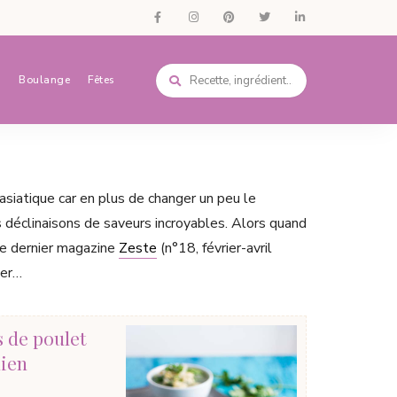
s
Boulange
Fêtes
 asiatique car en plus de changer un peu le
 déclinaisons de saveurs incroyables. Alors quand
 le dernier magazine
Zeste
(n°18, février-avril
ter…
s de poulet
mien