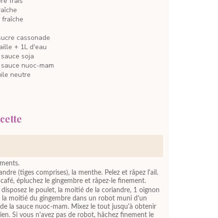
bre
frais
raîche
fraîche
sucre cassonade
aille
+ 1L d'eau
 sauce soja
 sauce nuoc-mam
uile neutre
cette
éments.
andre (tiges comprises), la menthe. Pelez et râpez l'ail.
à café, épluchez le gingembre et râpez-le finement.
 disposez le poulet, la moitié de la coriandre, 1 oignon
l et la moitié du gingembre dans un robot muni d'un
 de la sauce nuoc-mam. Mixez le tout jusqu'à obtenir
bien. Si vous n'avez pas de robot, hâchez finement le