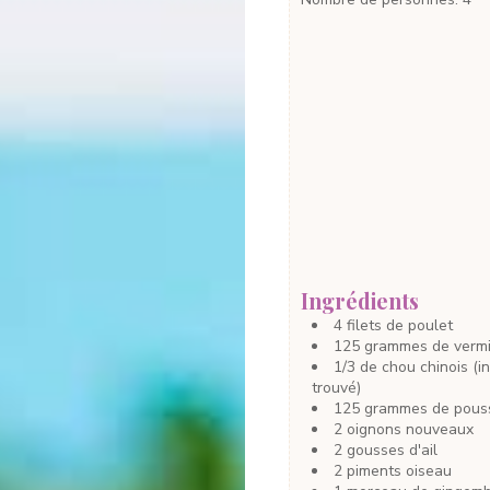
Ingrédients
4
filets de poulet
125
grammes
de vermi
1/3
de chou chinois
(i
trouvé)
125
grammes
de pous
2
oignons nouveaux
2
gousses
d'ail
2
piments oiseau