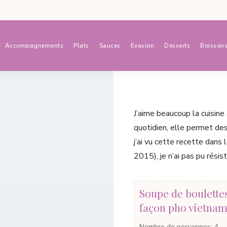
Accompagnements
Plats
Sauces
Evasion
Desserts
Boisson
J’aime beaucoup la cuisine
quotidien, elle permet des
j’ai vu cette recette dans
2015), je n’ai pas pu résis
Soupe de boulette
façon pho vietna
Nombre de personnes
:
4