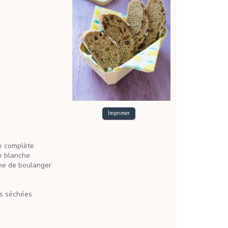
Imprimer
ne
complète
ne
blanche
che de boulanger
es
séchées