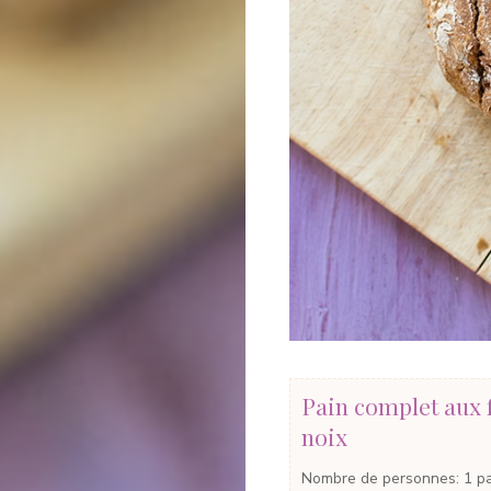
Pain complet aux f
noix
Nombre de personnes
:
1
p