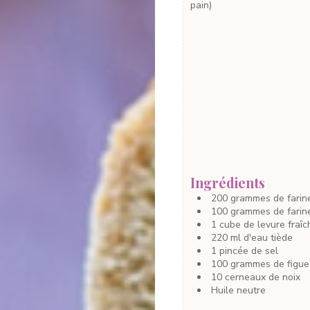
pain)
Ingrédients
200
grammes
de fari
100
grammes
de fari
1
cube
de levure fraî
220
ml
d'eau
tiède
1
pincée
de sel
100
grammes
de figu
10
cerneaux
de noix
Huile neutre