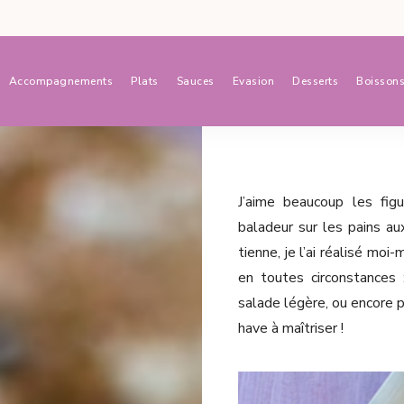
Accompagnements
Plats
Sauces
Evasion
Desserts
Boisson
J’aime beaucoup les figu
baladeur sur les pains au
tienne, je l’ai réalisé mo
en toutes circonstances 
salade légère, ou encore p
have à maîtriser !