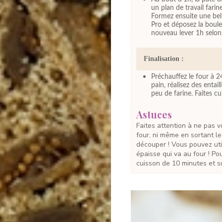
un plan de travail farine
Formez ensuite une bell
Pro et déposez la boule
nouveau lever 1h selon 
Finalisation :
Préchauffez le four à 2
pain, réalisez des enta
peu de farine. Faites c
Astuces
Faites attention à ne pas vous brûler en manipulant la cocotte à la sortie du
four, ni même en sortant le 
découper ! Vous pouvez ut
épaisse qui va au four ! P
cuisson de 10 minutes et su