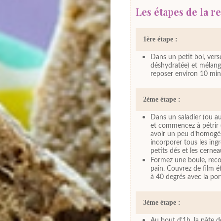
Les étapes de la re
1ère étape :
Dans un petit bol, vers
déshydratée) et mélange
reposer environ 10 minu
2ème étape :
Dans un saladier (ou au 
et commencez à pétrir
avoir un peu d'homogéné
incorporer tous les ing
petits dés et les cerne
Formez une boule, recou
pain. Couvrez de film ét
à 40 degrés avec la por
3ème étape :
Au bout d’1h, la pâte d