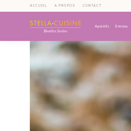
ACCUEIL
A PROPOS
CONTACT
Apéritifs
Entrées
Recettes
Recettes
par
Stella
faciles,
Cuisine
recettes
rapides,
recettes
végétariennes
!