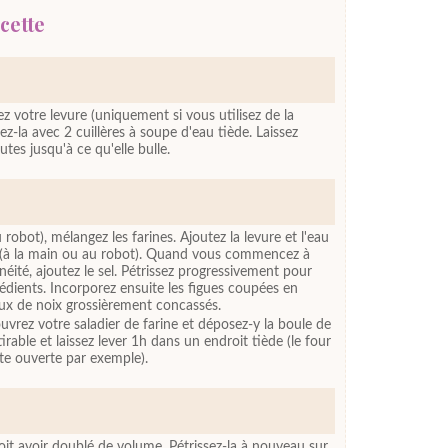
cette
ez votre levure (uniquement si vous utilisez de la
z-la avec 2 cuillères à soupe d'eau tiède. Laissez
tes jusqu'à ce qu'elle bulle.
robot), mélangez les farines. Ajoutez la levure et l'eau
 (à la main ou au robot). Quand vous commencez à
ité, ajoutez le sel. Pétrissez progressivement pour
rédients. Incorporez ensuite les figues coupées en
aux de noix grossièrement concassés.
vrez votre saladier de farine et déposez-y la boule de
irable et laissez lever 1h dans un endroit tiède (le four
te ouverte par exemple).
oit avoir doublé de volume. Pétrissez-la à nouveau sur