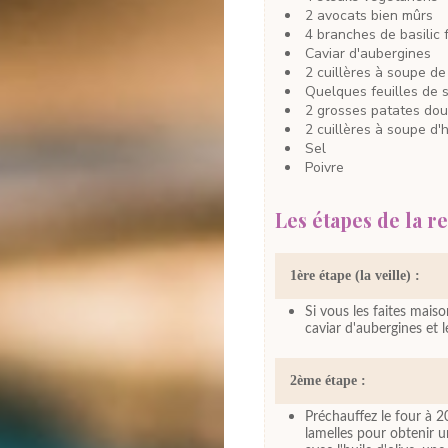
2
avocats
bien mûrs
4
branches
de basilic
Caviar d'aubergines
2
cuillères à soupe
de
Quelques feuilles
de 
2
grosses
patates do
2
cuillères à soupe
d'h
Sel
Poivre
Les étapes de la re
1ère étape (la veille) :
Si vous les faites maiso
caviar d'aubergines et l
2ème étape :
Préchauffez le four à 2
lamelles pour obtenir u