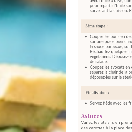
avec l'huile d'olive, u
pour répartir l'huile s
surveillant la cuisson. 
3ème étape :
Coupez les buns en deux 
sur une poêle bien cha
la sauce barbecue, sur 
Réchauffez quelques ins
végétariens. Déposez-l
de salade.
Coupez les avocats en de
séparez la chair de la 
déposez-les sur le stea
Finalisation :
Servez tiède avec les f
Astuces
Variez les plaisirs en prenant du ketchup à la place de la sauce barbecue, ou
des carottes à la place de