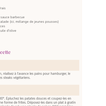
frais
 sauce barbecue
salade
(ici, mélange de jeunes pousses)
uces
uile d'olive
cette
n, réalisez à l'avance les pains pour hamburger, le
es steaks végétariens.
00°. Epluchez les patates douces et coupez-les en
ne forme de frites. Déposez-les dans un plat à gratin