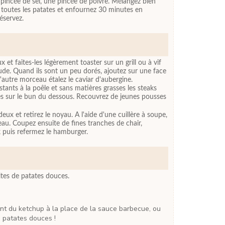
ne pincée de sel, une pincée de poivre. Mélangez bien
ur toutes les patates et enfournez 30 minutes en
Réservez.
et faites-les légèrement toaster sur un grill ou à vif
ude. Quand ils sont un peu dorés, ajoutez sur une face
l'autre morceau étalez le caviar d'aubergine.
tants à la poêle et sans matières grasses les steaks
es sur le bun du dessous. Recouvrez de jeunes pousses
ux et retirez le noyau. A l'aide d'une cuillère à soupe,
peau. Coupez ensuite de fines tranches de chair,
k puis refermez le hamburger.
rites de patates douces.
s patates douces !