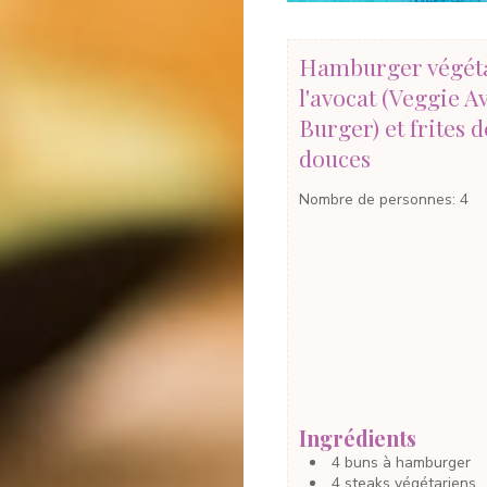
Hamburger végéta
l'avocat (Veggie 
Burger) et frites d
douces
Nombre de personnes
:
4
Ingrédients
4
buns à hamburger
4
steaks végétariens