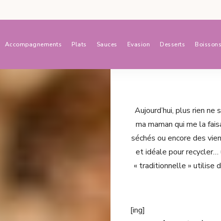
Accompagnements
Plats
Sauces
Evasion
Desserts
Boisson
Aujourd’hui, plus rien ne 
ma maman qui me la faisai
séchés ou encore des vien
et idéale pour recycler…
« traditionnelle » utilis
[ing]