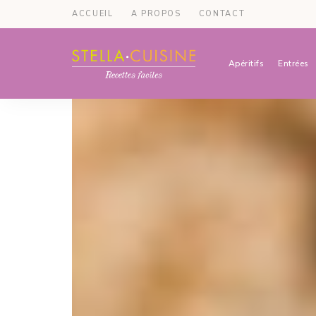
ACCUEIL
A PROPOS
CONTACT
Apéritifs
Entrées
Recettes
Recettes
par
Stella
faciles,
Cuisine
recettes
rapides,
recettes
végétariennes
!