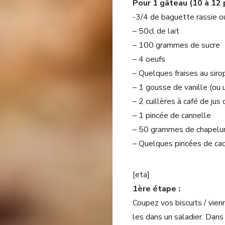
Pour 1 gâteau (10 à 12 
-3/4 de baguette rassie ou
– 50cl de lait
– 100 grammes de sucre
– 4 oeufs
– Quelques fraises au sirop
– 1 gousse de vanille (ou 
– 2 cuillères à café de jus 
– 1 pincée de cannelle
– 50 grammes de chapelu
– Quelques pincées de ca
[eta]
1ère étape :
Coupez vos biscuits / vien
les dans un saladier. Dans u