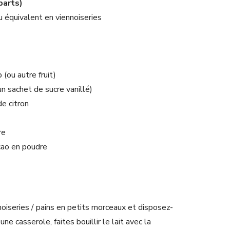
parts)
 équivalent en viennoiseries
 (ou autre fruit)
un sachet de sucre vanillé)
de citron
re
cao en poudre
noiseries / pains en petits morceaux et disposez-
ne casserole, faites bouillir le lait avec la