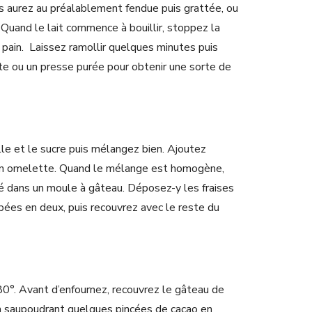
s aurez au préalablement fendue puis grattée, ou
. Quand le lait commence à bouillir, stoppez la
e pain. Laissez ramollir quelques minutes puis
te ou un presse purée pour obtenir une sorte de
elle et le sucre puis mélangez bien. Ajoutez
en omelette. Quand le mélange est homogène,
é dans un moule à gâteau. Déposez-y les fraises
pées en deux, puis recouvrez avec le reste du
80°. Avant d’enfournez, recouvrez le gâteau de
 en saupoudrant quelques pincées de cacao en