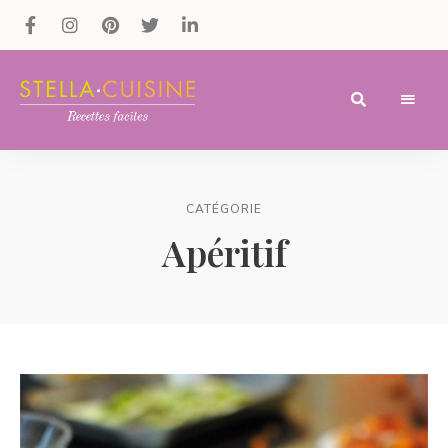
Recettes
Recettes
par
Stella
faciles,
Cuisine
CATÉGORIE
recettes
Apéritif
rapides,
recettes
végétariennes
!