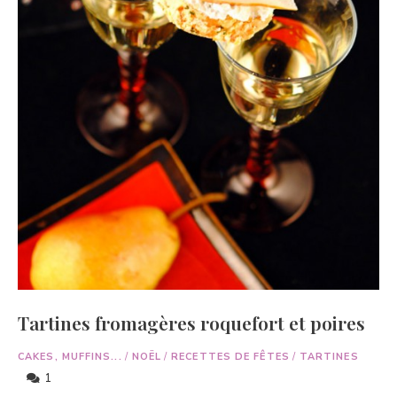
Tartines fromagères roquefort et poires
CAKES, MUFFINS...
/
NOËL
/
RECETTES DE FÊTES
/
TARTINES
1