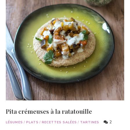
Pita crémeuses à la ratatouille
2
LÉGUMES
/
PLATS
/
RECETTES SALÉES
/
TARTINES