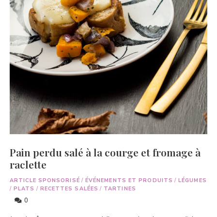
Pain perdu salé à la courge et fromage à
raclette
ARTICLE SPONSORISÉ
/
ÉVÉNEMENTS ET PRODUITS
/
LÉGUMES
/
PLATS
/
RECETTES SALÉES
/
TARTINES
0