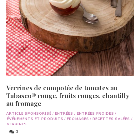
Verrines de compotée de tomates au
Tabasco® rouge, fruits rouges, chantilly
au fromage
ARTICLE SPONSORISÉ
/
ENTRÉES
/
ENTRÉES FROIDES
/
ÉVÉNEMENTS ET PRODUITS
/
FROMAGES
/
RECETTES SALÉES
/
VERRINES
0