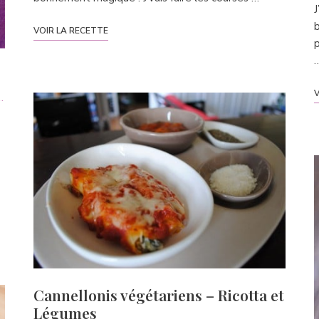
J
b
VOIR LA RECETTE
p
V
.
Cannellonis végétariens – Ricotta et
Légumes