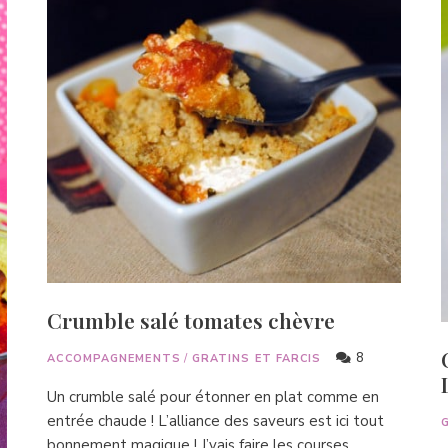
Crumble salé tomates chèvre
8
ACCOMPAGNEMENTS
/
GRATINS ET FARCIS
Un crumble salé pour étonner en plat comme en
entrée chaude ! L’alliance des saveurs est ici tout
bonnement magique ! J’vais faire les courses …