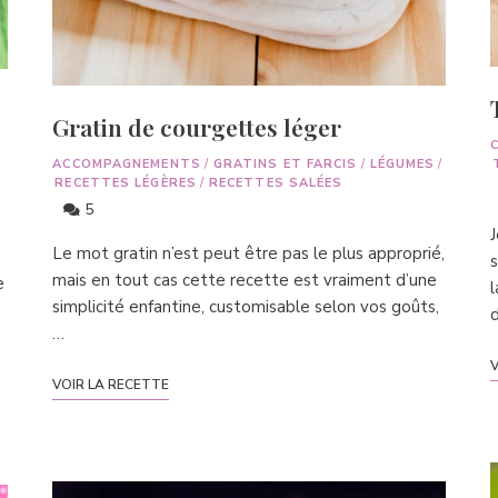
Gratin de courgettes léger
ACCOMPAGNEMENTS
/
GRATINS ET FARCIS
/
LÉGUMES
/
RECETTES LÉGÈRES
/
RECETTES SALÉES
5
J
Le mot gratin n’est peut être pas le plus approprié,
s
mais en tout cas cette recette est vraiment d’une
e
l
simplicité enfantine, customisable selon vos goûts,
d
…
V
VOIR LA RECETTE