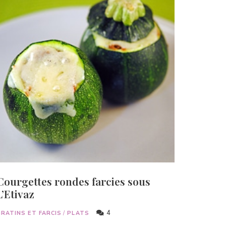
Courgettes rondes farcies sous
L’Etivaz
4
GRATINS ET FARCIS
/
PLATS