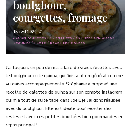
boulghour,
courgettes, fromage
15 avril 2020
ACCOMPAGNEMENTS
/
ENTRÉES
/
ENTRÉES CHAUDES
/
LÉGUMES
/
PLATS
/
RECETTES SALÉES
J’ai toujours un peu de mal à faire de vraies recettes avec
le boulghour ou le quinoa, qui finissent en général comme
vulgaires accompagnements.
Stéphanie
à proposé une
recette de galettes de quinoa sur son compte Instagram
qui m’a tout de suite tapé dans l’oeil, je l’ai donc réalisée
avec du boulghour. Elle est idéale pour recycler des
restes et avoir ces petites bouchées bien gourmandes en
repas principal !