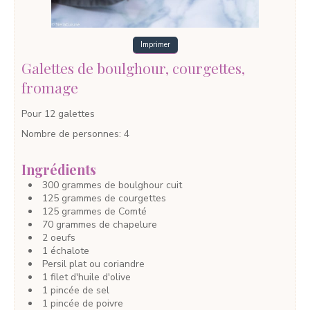
Imprimer
Galettes de boulghour, courgettes,
fromage
Pour 12 galettes
Nombre de personnes
:
4
Ingrédients
300
grammes
de boulghour cuit
125
grammes
de courgettes
125
grammes
de Comté
70
grammes
de chapelure
2
oeufs
1
échalote
Persil plat ou coriandre
1
filet
d'huile d'olive
1
pincée
de sel
1
pincée
de poivre