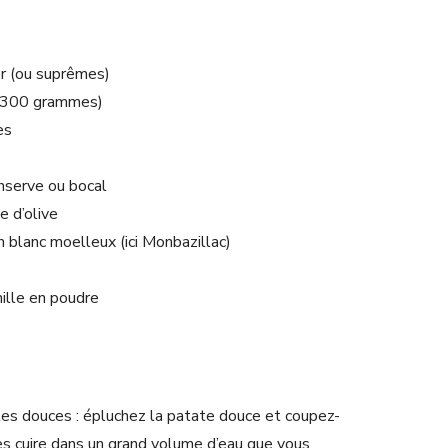
er (ou suprêmes)
n 300 grammes)
es
nserve ou bocal
e d’olive
n blanc moelleux (ici Monbazillac)
nille en poudre
tes douces : épluchez la patate douce et coupez-
tes cuire dans un grand volume d’eau que vous