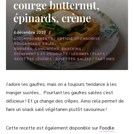
courge butternut,
épinards, crème
4 décembre 2019
ACCOMPAGNEMENTS
/
ARTICLE SPONSORISÉ
/
BOULANGERIE SALÉE
/
BURGERS, SANDWICHS, SNACKING
/
ÉVÉNEMENTS ET PRODUITS
/
LÉGUMES
/
PLATS
/
RECETTES LÉGÈRES
/
RECETTES SALÉES
/
TARTINES
J’adore les gaufres, mais on a toujours tendance à les
manger sucrées… Pourtant les gaufres salées c’est
délicieux ! Et ça change des crêpes. Ainsi cela permet de
faire un snack salé végétarien plutôt savoureux !
Cette recette est également disponible sur
Foodle
.