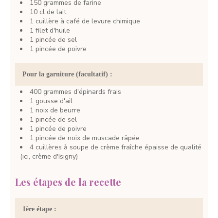
150
grammes
de farine
10
cl
de lait
1
cuillère à café
de levure chimique
1
filet
d'huile
1
pincée
de sel
1
pincée
de poivre
Pour la garniture (facultatif) :
400
grammes
d'épinards frais
1
gousse
d'ail
1
noix
de beurre
1
pincée
de sel
1
pincée
de poivre
1
pincée
de noix de muscade râpée
4
cuillères à soupe
de crème fraîche épaisse de qualité
(ici, crème d'Isigny)
Les étapes de la recette
1ère étape :