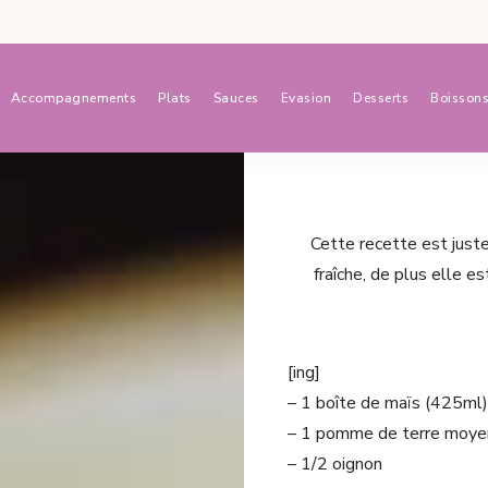
Accompagnements
Plats
Sauces
Evasion
Desserts
Boisson
Cette recette est just
fraîche, de plus elle e
[ing]
– 1 boîte de maïs (425ml)
– 1 pomme de terre moye
– 1/2 oignon