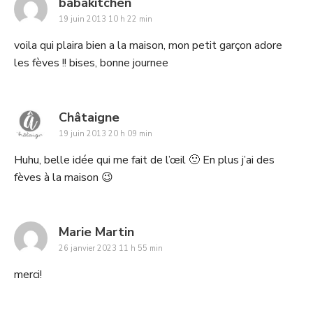
says:
babakitchen
19 juin 2013 10 h 22 min
voila qui plaira bien a la maison, mon petit garçon adore
les fèves !! bises, bonne journee
says:
Châtaigne
19 juin 2013 20 h 09 min
Huhu, belle idée qui me fait de l’œil 🙂 En plus j’ai des
fèves à la maison 😉
says:
Marie Martin
26 janvier 2023 11 h 55 min
merci!